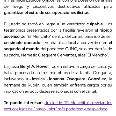
minas hacia Estados Unidos, así como la posesión de armas
de fuego y dispositivos destructivos utilizados para
garantizar el éxito de sus operaciones ilícitas.
El jurado no tardó en llegar a un veredicto:
culpable.
Los
testimonios presentados por la fiscalía revelaron el
rápido
ascenso
de "El Menchito" dentro del cartel, pasando de ser
un simple operador
en una plaza local a convertirse en
el
segundo al mando
del poderoso CJNG, solo por detrás de
su padre, Nemesio Oseguera Cervantes, alias "El Mencho".
La jueza
Beryl A. Howell,
quien estuvo a cargo del caso, ya
había procesado a otros miembros de la familia Oseguera,
incluyendo a
Jessica Johanna Oseguera González
, la
hermana de Rubén, quien también enfrenta cargos por su
implicación en actividades relacionadas con el cartel.
Te puede interesar:
Juicio de "El Menchito": revelan los
exóticos lujos del "narcojunior" más poderoso y despiadado