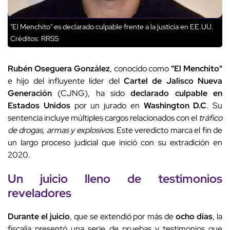
"El Menchito" es declarado culpable frente a la justicia en EE.UU.
Créditos: RRSS
Rubén Oseguera González
, conocido como
"El Menchito"
e hijo del influyente líder del
Cartel de Jalisco Nueva
Generación
(CJNG), ha sido
declarado culpable en
Estados Unidos
por un jurado en
Washington D.C
. Su
sentencia incluye múltiples cargos relacionados con el
tráfico
de drogas, armas y explosivos.
Este veredicto marca el fin de
un largo proceso judicial que inició con su extradición en
2020.
Un juicio lleno de testimonios
reveladores
Durante el juicio
, que se extendió por más de
ocho días
, la
fiscalía presentó una serie de pruebas y testimonios que