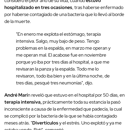
consideró el peor año de su vida, cuando
estuvo
hospitalizado en tres ocasiones
, tras haberse enfermado
por haberse contagiado de una bacteria que lo llevó al borde
de la muerte.
"En enero me explota el estómago, terapia
intensiva. Salgo, muy bajo de peso. Tengo
problemas en la espalda, en marzo me operan y
me operan mal. El acabose fue en noviembre
porque yo iba por tres días al hospital, a que me
revisaran la panza y la espalda. Todo me lo
revisaron, todo iba bien y en la última noche, de
tres días, pesqué tres neumonías", dijo.
André Marí
n reveló que estuvo en el hospital por 50 días, en
terapia intensiva,
prácticamente toda su estancia la pasó
inconsciente a causa de la enfermedad que padecía, la cual
se complicó por la bacteria de la que se había contagiado
meses atrás. "
Divertículos
y el estrés. Uno explotó y ya me
estaba yendo, Pati", comentó.