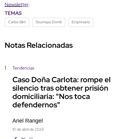
Newsletter
.
TEMAS
Carlos Slim
Soumaya Domit
Empresario
Notas Relacionadas
1
Tendencias
Caso Doña Carlota: rompe el
silencio tras obtener prisión
domiciliaria: "Nos toca
defendernos"
Anel Rangel
10 de abril de 2026