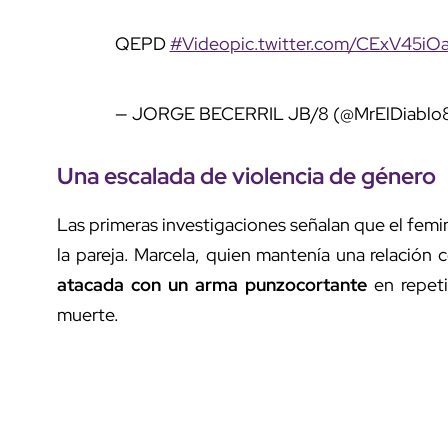
QEPD
#Video
pic.twitter.com/CExV45iO
— JORGE BECERRIL JB/8 (@MrElDiablo
Una escalada de violencia de género
Las primeras investigaciones señalan que el femin
la pareja. Marcela, quien mantenía una relación 
atacada con un arma punzocortante
en repet
muerte.