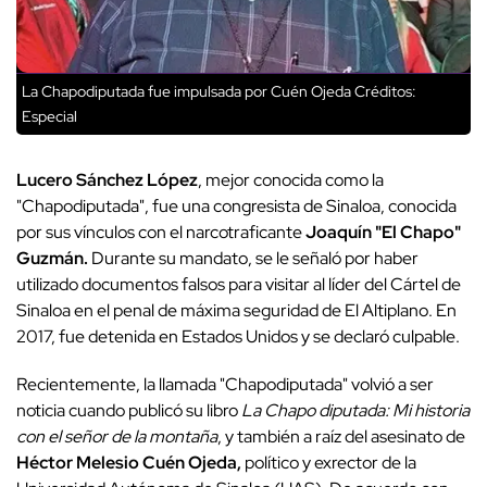
La Chapodiputada fue impulsada por Cuén Ojeda
Créditos:
Especial
Lucero Sánchez López
, mejor conocida como la
"Chapodiputada", fue una congresista de Sinaloa, conocida
por sus vínculos con el narcotraficante
Joaquín "El Chapo"
Guzmán.
Durante su mandato, se le señaló por haber
utilizado documentos falsos para visitar al líder del Cártel de
Sinaloa en el penal de máxima seguridad de El Altiplano. En
2017, fue detenida en Estados Unidos y se declaró culpable.
Recientemente, la llamada "Chapodiputada" volvió a ser
noticia cuando publicó su libro
La Chapo diputada: Mi historia
con el señor de la montaña
, y también a raíz del asesinato de
Héctor Melesio Cuén Ojeda,
político y exrector de la