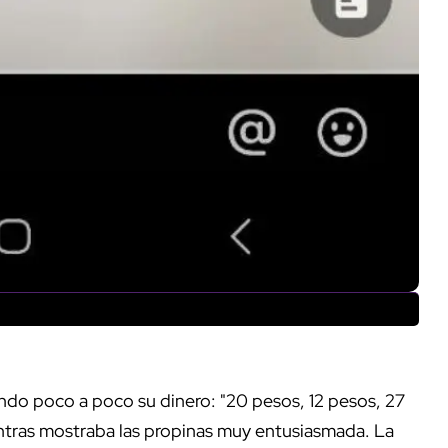
ndo poco a poco su dinero: "20 pesos, 12 pesos, 27
entras mostraba las propinas muy entusiasmada. La