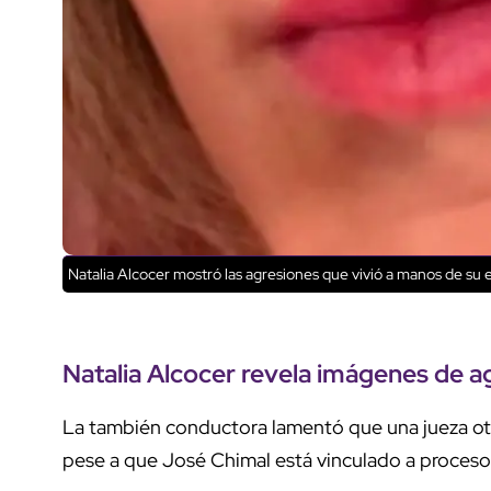
Natalia Alcocer mostró las agresiones que vivió a manos de su e
Natalia Alcocer revela imágenes de a
La también conductora lamentó que una jueza otor
pese a que José Chimal está vinculado a proceso