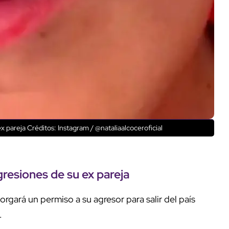
x pareja Créditos: Instagram / @nataliaalcoceroficial
gresiones de su ex pareja
gará un permiso a su agresor para salir del país
.