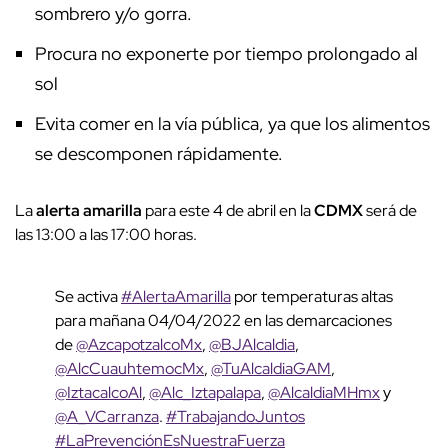
sombrero y/o gorra.
Procura no exponerte por tiempo prolongado al
sol
Evita comer en la vía pública, ya que los alimentos
se descomponen rápidamente.
La
alerta amarilla
para este 4 de abril en la
CDMX
será de
las 13:00 a las 17:00 horas.
Se activa
#AlertaAmarilla
por temperaturas altas
para mañana 04/04/2022 en las demarcaciones
de
@AzcapotzalcoMx
,
@BJAlcaldia
,
@AlcCuauhtemocMx
,
@TuAlcaldiaGAM
,
@IztacalcoAl
,
@Alc_Iztapalapa
,
@AlcaldiaMHmx
y
@A_VCarranza
.
#TrabajandoJuntos
#LaPrevenciónEsNuestraFuerza