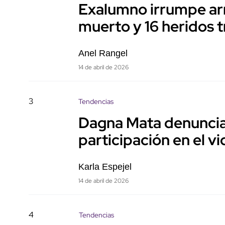
Exalumno irrumpe ar
muerto y 16 heridos t
Anel Rangel
14 de abril de 2026
3
Tendencias
Dagna Mata denuncia 
participación en el v
Karla Espejel
14 de abril de 2026
4
Tendencias