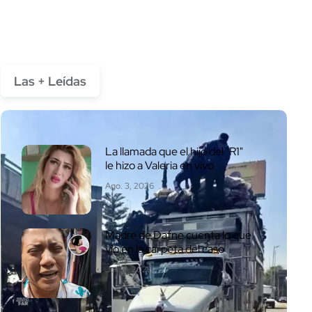
Las + Leídas
La llamada que el hijo del "R1"
le hizo a Valeria en vivo
Ago. 3, 2026
Madre de Dafne cuenta lo que
vio en la carpeta del caso
Jul. 31, 2026