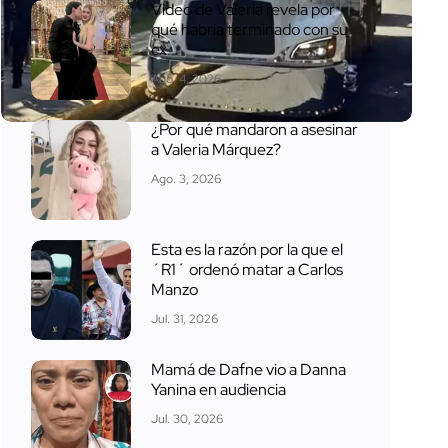
Video de Valeria revela por
qué habría terminado con su
ex
Ago. 4, 2026
¿Por qué mandaron a asesinar
a Valeria Márquez?
Ago. 3, 2026
Esta es la razón por la que el
´R1´ ordenó matar a Carlos
Manzo
Jul. 31, 2026
Mamá de Dafne vio a Danna
Yanina en audiencia
Jul. 30, 2026