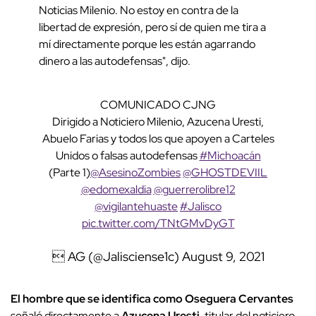
Noticias Milenio. No estoy en contra de la
libertad de expresión, pero sí de quien me tira a
mí directamente porque les están agarrando
dinero a las autodefensas", dijo.
COMUNICADO CJNG
Dirigido a Noticiero Milenio, Azucena Uresti,
Abuelo Farias y todos los que apoyen a Carteles
Unidos o falsas autodefensas
#Michoacán
(Parte 1)
@AsesinoZombies
@GHOSTDEVIIL
@edomexaldia
@guerrerolibre12
@vigilantehuaste
#Jalisco
pic.twitter.com/TNtGMvDyGT
 AG (@Jalisciense1c)
August 9, 2021
El hombre que se identifica como Oseguera Cervantes
señaló directamente a
Azucena Uresti
, titular del noticiero