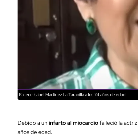
Fallece Isabel Martínez La Tarabilla a los 74 años de edad
Debido a un
infarto al miocardio
falleció la actri
años de edad.