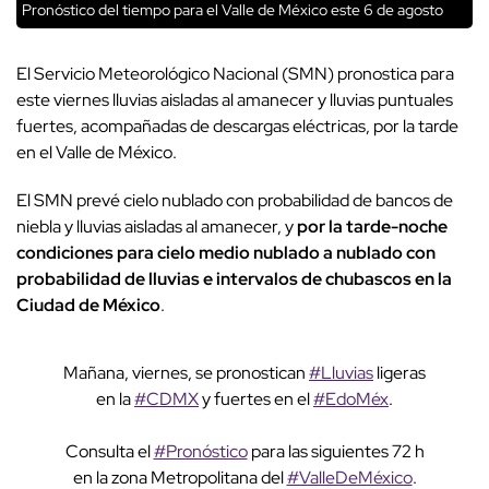
Pronóstico del tiempo para el Valle de México este 6 de agosto
El Servicio Meteorológico Nacional (SMN) pronostica para
este viernes lluvias aisladas al amanecer y lluvias puntuales
fuertes, acompañadas de descargas eléctricas, por la tarde
en el Valle de México.
El SMN prevé cielo nublado con probabilidad de bancos de
niebla y lluvias aisladas al amanecer, y
por la tarde-noche
condiciones para cielo medio nublado a nublado con
probabilidad de lluvias e intervalos de chubascos en la
Ciudad de México
.
Mañana, viernes, se pronostican
#Lluvias
ligeras
en la
#CDMX
y fuertes en el
#EdoMéx
.
Consulta el
#Pronóstico
para las siguientes 72 h
en la zona Metropolitana del
#ValleDeMéxico
.