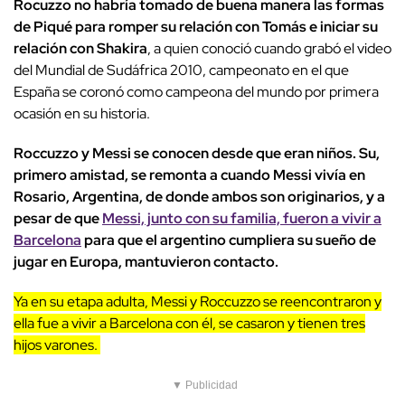
Rocuzzo no habría tomado de buena manera las formas
de Piqué para romper su relación con Tomás e iniciar su
relación con Shakira
, a quien conoció cuando grabó el video
del Mundial de Sudáfrica 2010, campeonato en el que
España se coronó como campeona del mundo por primera
ocasión en su historia.
Roccuzzo y Messi se conocen desde que eran niños. Su,
primero amistad, se remonta a cuando Messi vivía en
Rosario, Argentina, de donde ambos son originarios, y a
pesar de que
Messi, junto con su familia, fueron a vivir a
Barcelona
para que el argentino cumpliera su sueño de
jugar en Europa, mantuvieron contacto.
Ya en su etapa adulta, Messi y Roccuzzo se reencontraron y
ella fue a vivir a Barcelona con él, se casaron y tienen tres
hijos varones.
▼ Publicidad