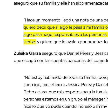
aseguró que su familia y ella han sido amenazada
"Hace un momento llegó una nota de una per
quiero decir que si algo le pasa a mi familia
algo pasa hago responsables a las personas
ciertas
y quiero que lo avalen por pruebas lo
Zuleika Garza
aseguró que Daniel Pérez y Jessic
que escapó con las cuentas bancarias del comed
"No estoy hablando de toda su familia, por
conmigo, me refiero a Jessica Pérez y Daniel 
Debo aclarar que mis respetos para la fami
personas estamos en un grupo el mánager. 
hice lo que yo pude cuando ingresó Sammy a