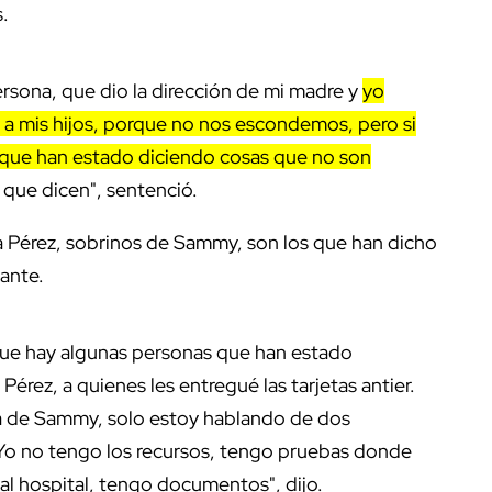
s.
sona, que dio la dirección de mi madre y
yo
 o a mis hijos, porque no nos escondemos, pero si
 que han estado diciendo cosas que no son
 que dicen", sentenció.
a Pérez, sobrinos de Sammy, son los que han dicho
iante.
que hay algunas personas que han estado
Pérez, a quienes les entregué las tarjetas antier.
lia de Sammy, solo estoy hablando de dos
Yo no tengo los recursos, tengo pruebas donde
l hospital, tengo documentos", dijo.