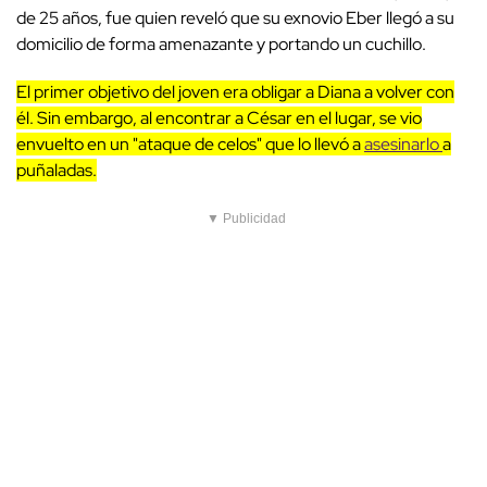
de 25 años, fue quien reveló que su exnovio Eber llegó a su
domicilio de forma amenazante y portando un cuchillo.
El primer objetivo del joven era obligar a Diana a volver con
él. Sin embargo, al encontrar a César en el lugar, se vio
envuelto en un "ataque de celos" que lo llevó a
asesinarlo
a
puñaladas.
▼ Publicidad