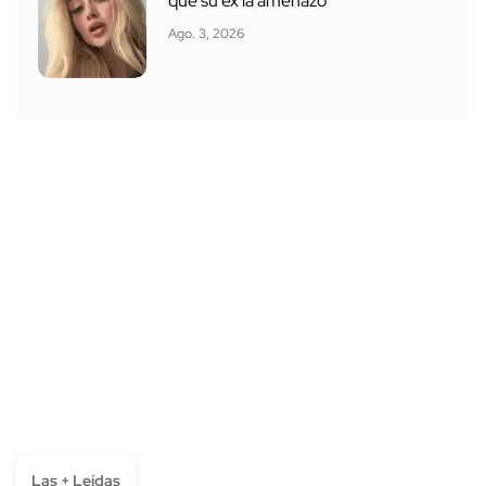
que su ex la amenazó
Ago. 3, 2026
Las + Leídas