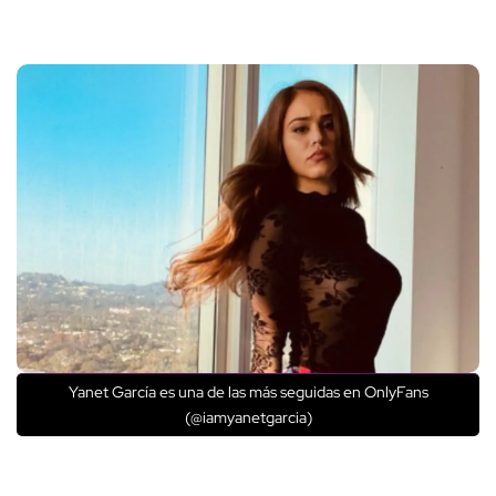
Yanet García es una de las más seguidas en OnlyFans
(@iamyanetgarcia)