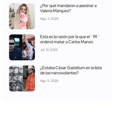
¿Por qué mandaron a asesinar a
Valeria Márquez?
Ago. 3, 2026
Esta es la razón por la que el ´R1´
ordenó matar a Carlos Manzo
Jul. 31, 2026
¿Estaba César Gastélum en la lista
de los narcovolantes?
Ago. 5, 2026