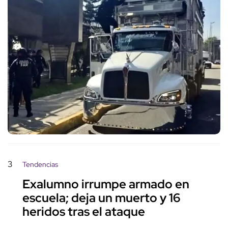
3
Tendencias
Exalumno irrumpe armado en
escuela; deja un muerto y 16
heridos tras el ataque