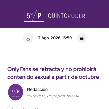
7 Ago. 2026, 15:59
OnlyFans se retracta y no prohibirá
contenido sexual a partir de octubre
Redacción
TENDENCIAS
25/08/2021 · 00:00 hs