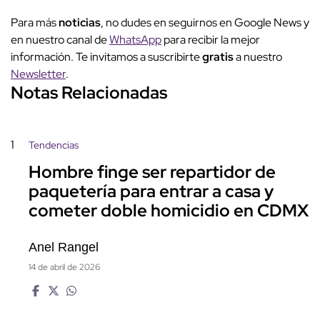
Para más
noticias
, no dudes en seguirnos en Google News y
en nuestro canal de
WhatsApp
para recibir la mejor
información. Te invitamos a suscribirte
gratis
a nuestro
Newsletter
.
Notas Relacionadas
1
Tendencias
Hombre finge ser repartidor de
paquetería para entrar a casa y
cometer doble homicidio en CDMX
Anel Rangel
14 de abril de 2026