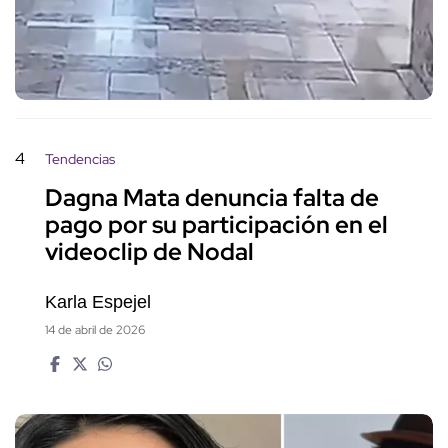
4
Tendencias
Dagna Mata denuncia falta de
pago por su participación en el
videoclip de Nodal
Karla Espejel
14 de abril de 2026