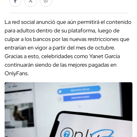
La red social anunció que aún permitirá el contenido
para adultos dentro de su plataforma, luego de
culpar a los bancos por las nuevas restricciones que
entrarían en vigor a partir del mes de octubre.
Gracias a esto, celebridades como Yanet García
continuarán siendo de las mejores pagadas en
OnlyFans.