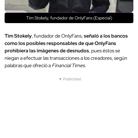
Tim Stokely, fundador de OnlyFans (Especial)
Tim Stokely
, fundador de OnlyFans,
señaló a los bancos
como los posibles responsables de que OnlyFans
prohibiera las imágenes de desnudos
, pues éstos se
niegan a efectuar las transacciones a los creadores, según
palabras que ofreció a
Financial Times.
▼ Publicidad