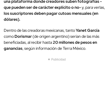
una plataforma donde creadores suben fotografías -
que pueden ser de carácter explícito o no-
y, para verlas,
los suscriptores deben pagar cutoas mensuales (en
dólares).
Dentro de las creadoras mexicanas, tanto
Yanet García
como
Dorismar
(de origen argentino) serían de las más
beneficiadas, al recibir hasta
20 millones de pesos en
ganancias
, según información de Terra México.
▼ Publicidad