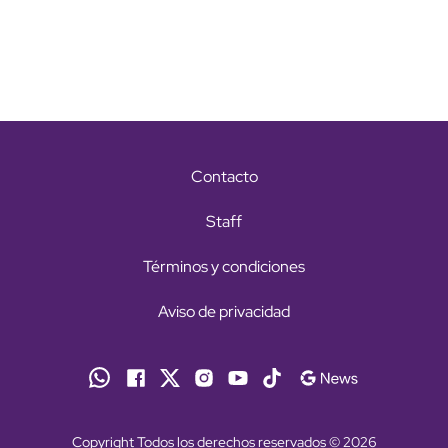
Contacto
Staff
Términos y condiciones
Aviso de privacidad
Copyright Todos los derechos reservados © 2026