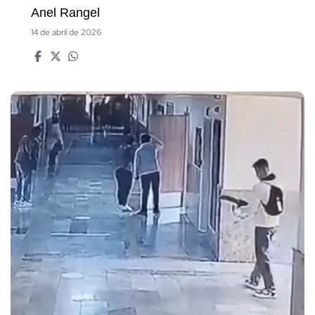
Anel Rangel
14 de abril de 2026