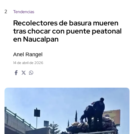
2
Tendencias
Recolectores de basura mueren
tras chocar con puente peatonal
en Naucalpan
Anel Rangel
14 de abril de 2026