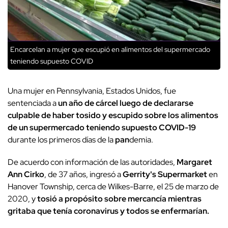
Encarcelan a mujer que escupió en alimentos del supermercado
teniendo supuesto COVID
Una mujer en Pennsylvania, Estados Unidos, fue
sentenciada a
un año de cárcel luego de declararse
culpable de haber tosido y escupido sobre los alimentos
de un supermercado teniendo supuesto COVID-19
durante los primeros días de la
pan
demia.
De acuerdo con información de las autoridades,
Margaret
Ann Cirko
, de 37 años, ingresó a
Gerrity's Supermarket
en
Hanover Township, cerca de Wilkes-Barre, el 25 de marzo de
2020, y
tosió a propósito sobre mercancía mientras
gritaba que tenía coronavirus y todos se enfermarían.