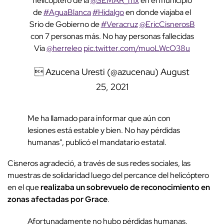
helicóptero de la
@SEMAR_mx
en el municipio
de
#AguaBlanca
#Hidalgo
en donde viajaba el
Srio de Gobierno de
#Veracruz
@EricCisnerosB
con 7 personas más. No hay personas fallecidas
Vía
@herreleo
pic.twitter.com/muoLWcO38u
 Azucena Uresti (@azucenau)
August
25, 2021
Me ha llamado para informar que aún con
lesiones está estable y bien. No hay pérdidas
humanas", publicó el mandatario estatal.
Cisneros agradeció, a través de sus redes sociales, las
muestras de solidaridad luego del percance del helicóptero
en el que
realizaba un sobrevuelo de reconocimiento en
zonas afectadas por Grace
.
Afortunadamente no hubo pérdidas humanas.