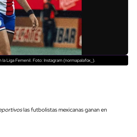
n la Liga Femenil. Foto: Instagram (normapalafox_).
eportivos
las futbolistas mexicanas ganan en