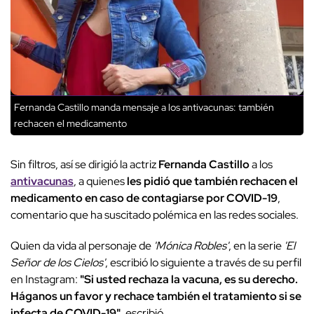
Fernanda Castillo manda mensaje a los antivacunas: también
rechacen el medicamento
Sin filtros, así se dirigió la actriz
Fernanda Castillo
a los
antivacunas
, a quienes
les pidió que también rechacen el
medicamento en caso de contagiarse por COVID-19
,
comentario que ha suscitado polémica en las redes sociales.
Quien da vida al personaje de
'Mónica Robles'
, en la serie
'El
Señor de los Cielos'
, escribió lo siguiente a través de su perfil
en Instagram:
"Si usted rechaza la vacuna, es su derecho.
Háganos un favor y rechace también el tratamiento si se
infecta de COVID-19"
, escribió.