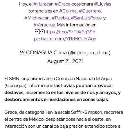
Hoy, el
#Huracán
#Grace
ocasionará
#Lluvias
torrenciales en
#Colima
,
#Guerrero
,
#Michoacán
,
#Puebla
,
#SanLuisPotosí
y
#Veracruz
. Más información en

https://t.co/SrFbXEq3Sb
pic.twitter.com/YBrMGJnWgn
 CONAGUA Clima (@conagua_clima)
August 21, 2021
El SMN, organismos de la Comisión Nacional del Agua
(Conagua), informó que
las lluvias podrían provocar
deslaves, incremento en los niveles de ríos y arroyos, y
desbordamientos e inundaciones en zonas bajas
.
Grace, de categoría 1 en la escala Saffir-Simpson, recorrerá
el centro de México, desplazándose hacia el oeste, en
interacción con un canal de baja presión extendido sobre el