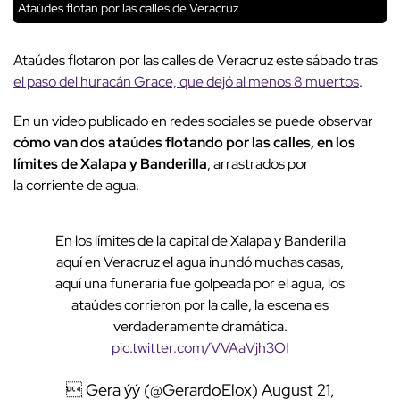
Ataúdes flotan por las calles de Veracruz
Ataúdes flotaron por las calles de Veracruz este sábado tras
el paso del huracán Grace, que dejó al menos 8 muertos
.
En un video publicado en redes sociales se puede observar
cómo van dos ataúdes flotando por las calles, en los
límites de Xalapa y Banderilla
, arrastrados por
la corriente de agua.
En los límites de la capital de Xalapa y Banderilla
aquí en Veracruz el agua inundó muchas casas,
aquí una funeraria fue golpeada por el agua, los
ataúdes corrieron por la calle, la escena es
verdaderamente dramática.
pic.twitter.com/VVAaVjh3OI
 Gera ýý (@GerardoElox)
August 21,