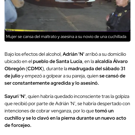
Mujer se cansa del maltrato y asesina a su novio de una cuchillada
Bajo los efectos del alcohol,
Adrián 'N'
arribó a su domicilio
ubicado en el
pueblo de Santa Lucía
, en la
alcaldía Álvaro
Obregón
(
CDMX
), durante la
madrugada del sábado 31
de julio
y empezó a golpear a su pareja, quien
se cansó de
ser constantemente agredida y lo asesinó.
Sayuri 'N'
, quien habría quedado inconsciente tras la golpiza
que recibió por parte de Adrián 'N', se habría despertado con
intenciones de cobrar venganza, por lo que
tomó un
cuchillo y se lo clavó en la pierna durante un nuevo acto
de forcejeo.