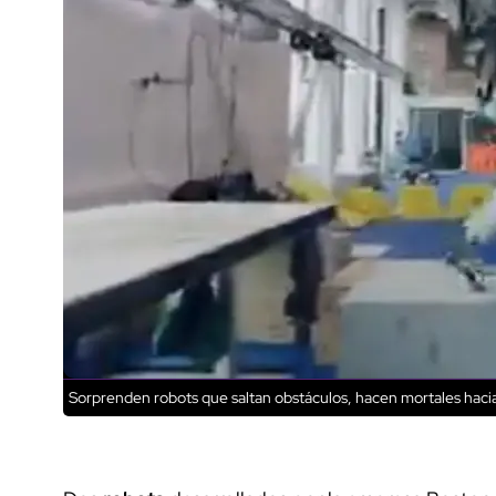
Sorprenden robots que saltan obstáculos, hacen mortales hacia 