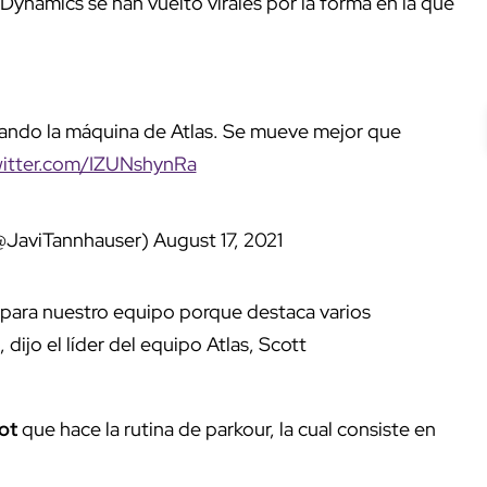
Dynamics se han vuelto virales por la forma en la que
.
zando la máquina de Atlas. Se mueve mejor que
witter.com/IZUNshynRa
@JaviTannhauser)
August 17, 2021
il para nuestro equipo porque destaca varios
ijo el líder del equipo Atlas, Scott
ot
que hace la rutina de parkour, la cual consiste en