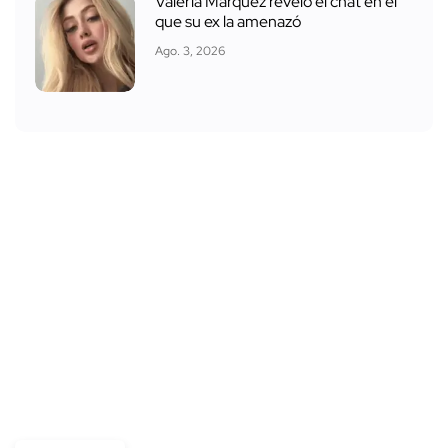
Valeria Márquez reveló el chat en el
que su ex la amenazó
Ago. 3, 2026