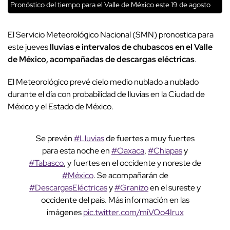
Pronóstico del tiempo para el Valle de México este 19 de agosto
El Servicio Meteorológico Nacional (SMN) pronostica para
este jueves
lluvias e intervalos de chubascos en el Valle
de México, acompañadas de descargas eléctricas
.
El Meteorológico prevé cielo medio nublado a nublado
durante el día con probabilidad de lluvias en la Ciudad de
México y el Estado de México.
Se prevén
#Lluvias
de fuertes a muy fuertes
para esta noche en
#Oaxaca
,
#Chiapas
y
#Tabasco
, y fuertes en el occidente y noreste de
#México
. Se acompañarán de
#DescargasEléctricas
y
#Granizo
en el sureste y
occidente del país. Más información en las
imágenes
pic.twitter.com/miVOo4Irux