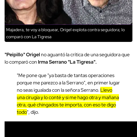
Majadera, te voy a bloquear, Origel explota contra seguidora; lo
comparó con La Tigresa
"Peipillo" Origel
no aguantó la crítica de una seguidora que
lo comparó con
Irma Serrano "La Tigresa".
"Me pone que "ya basta de tantas operaciones
porque me parezco a la Serrano", en primer lugar
no seas igualada con la señora Serrano.
Llevo
una cirugía y lo conté y si me hago otra y mañana
otra, qué chingados te importa, con eso te digo
todo
", dijo.