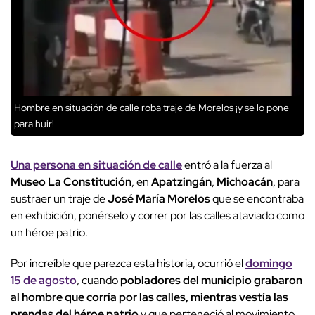
Hombre en situación de calle roba traje de Morelos ¡y se lo pone
para huir!
Una persona en situación de calle
entró a la fuerza al
Museo La Constitución
, en
Apatzingán
,
Michoacán
, para
sustraer un traje de
José María Morelos
que se encontraba
en exhibición, ponérselo y correr por las calles ataviado como
un héroe patrio.
Por increíble que parezca esta historia, ocurrió el
domingo
15 de agosto
, cuando
pobladores del municipio grabaron
al hombre que corría por las calles, mientras vestía las
prendas del héroe patrio
y que perteneció al movimiento