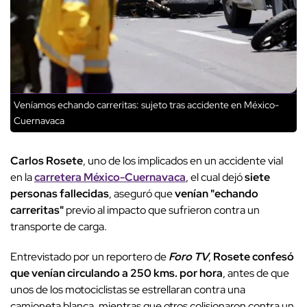
Veníamos echando carreritas: sujeto tras accidente en México-
Cuernavaca
Carlos Rosete
, uno de los implicados en un accidente vial
en la
carretera México-Cuernavaca
, el cual dejó
siete
personas fallecidas
, aseguró que
venían "echando
carreritas"
previo al impacto que sufrieron contra un
transporte de carga.
Entrevistado por un reportero de
Foro TV
,
Rosete confesó
que venían circulando a 250 kms. por hora
, antes de que
unos de los motociclistas se estrellaran contra una
camioneta blanca, mientras que otros colisionaron contra un