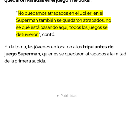
quedaron varadas en el juego The Joker.
"
No quedamos atrapados en el Joker, en el
Superman también se quedaron atrapados, no
sé qué está pasando aquí, todos los juegos se
detuvieron
", contó.
En la toma, las jóvenes enfocaron a los
tripulantes del
juego Superman
, quienes se quedaron atrapados a la mitad
de la primera subida.
▼ Publicidad