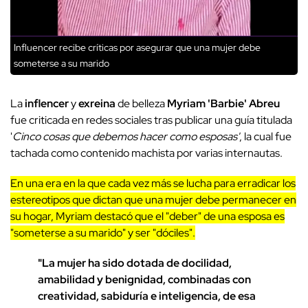
Influencer recibe críticas por asegurar que una mujer debe
someterse a su marido
La
inflencer
y
exreina
de belleza
Myriam 'Barbie' Abreu
fue criticada en redes sociales tras publicar una guía titulada
'
Cinco cosas que debemos hacer como esposas'
, la cual fue
tachada como contenido machista por varias internautas.
En una era en la que cada vez más se lucha para erradicar los
estereotipos que dictan que una mujer debe permanecer en
su hogar, Myriam destacó que el "deber" de una esposa es
"someterse a su marido" y ser "dóciles".
"La mujer ha sido dotada de docilidad,
amabilidad y benignidad, combinadas con
creatividad, sabiduría e inteligencia, de esa