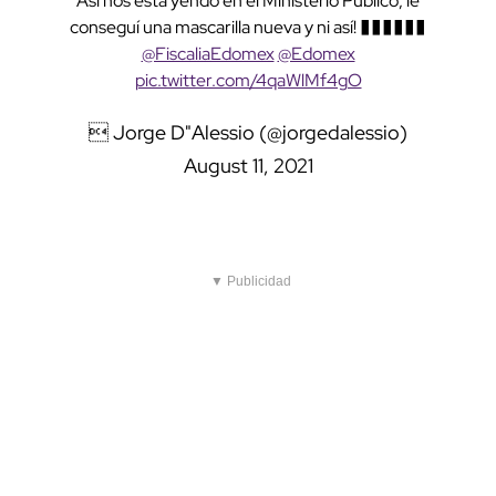
Así nos está yendo en el Ministerio Público, le
conseguí una mascarilla nueva y ni así! ������
@FiscaliaEdomex
@Edomex
pic.twitter.com/4qaWlMf4gO
 Jorge D"Alessio (@jorgedalessio)
August 11, 2021
▼ Publicidad