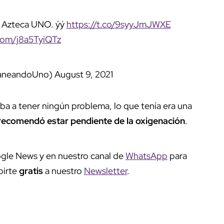
de Azteca UNO. ýý
https://t.co/9syyJmJWXE
.com/j8a5TyiQTz
taneandoUno)
August 9, 2021
ba a tener ningún problema, lo que tenía era una
e recomendó estar pendiente de la oxigenación
.
gle News y en nuestro canal de
WhatsApp
para
birte
gratis
a nuestro
Newsletter
.