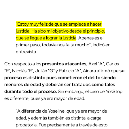
"Estoy muy feliz de que se empiece a hacer
justicia. Ha sido mi objetivo desde el principio,
que se llegue a lograr la justicia
. Apenas es el
primer paso, todavía nos falta mucho", indicó en
entrevista.
Con respecto a los
presuntos atacantes,
Axel "A", Carlos
"R", Nicolás "R", Julián "G" y Patricio "A", Ainara afirmó que
su
proceso es distinto pues cometieron el delito siendo
menores de edad y deberán ser tratados como tales
durante todo el proceso.
Sin embargo, el caso de YosStop
es diferente, pues ya era mayor de edad.
"A diferencia de Yoseline, que ya era mayor de
edad, y además también es distinta la carga
probatoria. Fue precisamente a través de esto