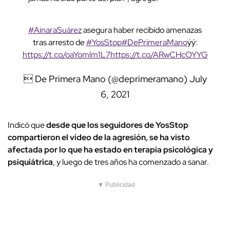
#AinaraSuárez
asegura haber recibido amenazas
tras arresto de
#YosStop
#DePrimeraMano
ýý:
https://t.co/oaYomlm1L7
https://t.co/ARwCHcOYYG
 De Primera Mano (@deprimeramano)
July
6, 2021
Indicó que
desde que los seguidores de YosStop
compartieron el video de la agresión, se ha visto
afectada por lo que ha estado en terapia psicológica y
psiquiátrica
, y luego de tres años ha comenzado a sanar.
▼ Publicidad