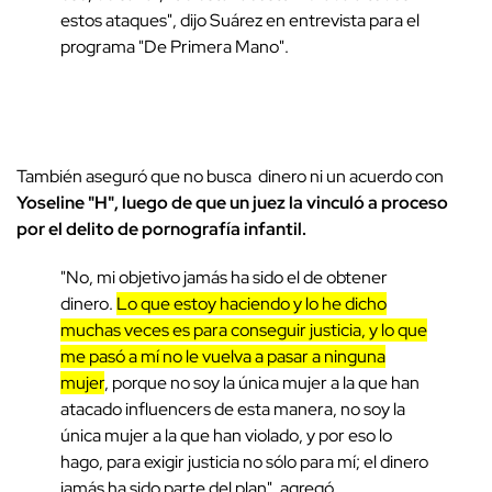
estos ataques", dijo Suárez en entrevista para el
programa "De Primera Mano".
También aseguró que no busca dinero ni un acuerdo con
Yoseline "H", luego de que un juez la vinculó a proceso
por el delito de pornografía infantil.
"No, mi objetivo jamás ha sido el de obtener
dinero.
Lo que estoy haciendo y lo he dicho
muchas veces es para conseguir justicia, y lo que
me pasó a mí no le vuelva a pasar a ninguna
mujer
, porque no soy la única mujer a la que han
atacado influencers de esta manera, no soy la
única mujer a la que han violado, y por eso lo
hago, para exigir justicia no sólo para mí; el dinero
jamás ha sido parte del plan", agregó.