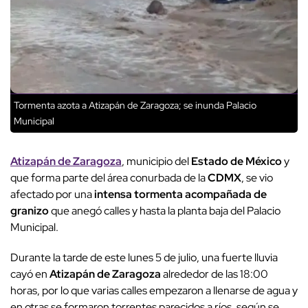
Tormenta azota a Atizapán de Zaragoza; se inunda Palacio
Municipal
Atizapán de Zaragoza
, municipio del
Estado de México
y
que forma parte del área conurbada de la
CDMX
, se vio
afectado por una
intensa tormenta acompañada de
granizo
que anegó calles y hasta la planta baja del Palacio
Municipal.
Durante la tarde de este lunes 5 de julio, una fuerte lluvia
cayó en
Atizapán de Zaragoza
alrededor de las 18:00
horas, por lo que varias calles empezaron a llenarse de agua y
en otras se formaron torrentes parecidos a ríos, según se