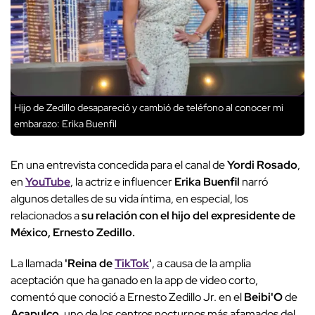
Hijo de Zedillo desapareció y cambió de teléfono al conocer mi
embarazo: Erika Buenfil
En una entrevista concedida para el canal de
Yordi Rosado
,
en
YouTube
, la actriz e influencer
Erika Buenfil
narró
algunos detalles de su vida íntima, en especial, los
relacionados a
su relación con el hijo del expresidente de
México, Ernesto Zedillo.
La llamada
'Reina de
TikTok
'
, a causa de la amplia
aceptación que ha ganado en la app de video corto,
comentó que conoció a Ernesto Zedillo Jr. en el
Beibi'O
de
Acapulco
, uno de los centros nocturnos más afamados del