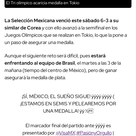
El Tri olímpico acaricia medalla en Tokio
La Selección Mexicana venció este sábado 6-3 a su
similar de Corea
y con ello avanzó a la semifinal en los
Juegos Olímpicos que se realizan en Tokio, lo que la pone a
un paso de asegurar una medalla.
Aunque el siguiente reto será difícil, pues
estará
enfrentando al equipo de Brasil
, el martes a las 3 de la
mañana (tiempo del centro de México), pero de ganar
asegurará la medalla de plata.
¡SÍ, MÉXICO, EL SUEÑO SIGUE! ýýýý ýýýý (
¡ESTAMOS EN SEMIS Y PELEAREMOS POR
UNA MEDALLA! ýý ½
El marcador final del partido ante ýýýý es
presentado por
@VisaMX
:
#PasiónyOrgullo
|