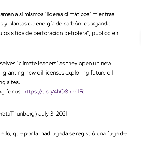
laman a sí mismos "líderes climáticos" mientras
s y plantas de energía de carbón, otorgando
uros sitios de perforación petrolera", publicó en
selves "climate leaders" as they open up new
- granting new oil licenses exploring future oil
ing sites.
ng for us.
https://t.co/4hQ8nm11Fd
GretaThunberg)
July 3, 2021
cado, que por la madrugada se registró una fuga de