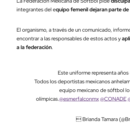
La Federación Mexicana de Sóftbol pide
disculp
integrantes del e
quipo femenil dejaran parte de 
El organismo, a través de un comunicado, informó
encontrar a las responsables de estos actos y
apl
a la federación
.
Este uniforme representa años d
Todos los deportistas mexicanos anhelam
equipo mexicano de sóftbol lo d
olímpicas.
@esmerfalconmx
@CONADE
 Brianda Tamara (@B