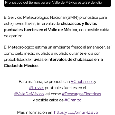
Pronóstico del tiempo para el Valle de México este 29 de julio
El Servicio Meteorológico Nacional (SMN) pronostica para
este jueves lluvias, intervalos de
chubascos y lluvias
puntuales fuertes en el Valle de México
, con posible caída
de granizo.
El Meteorológico estima un ambiente fresco al amanecer, así
como cielo medio nublado a nublado durante el día con
probabilidad de
lluvias e intervalos de chubascos en la
Ciudad de México
.
Para mañana, se pronostican
#Chubascos
y
#Lluvias
puntuales fuertes en el
#ValleDeMéxico
, así como
#DescargasEléctricas
y posible caída de
#Granizo
.
Más información en:
https://t.co/ornurRZBv6