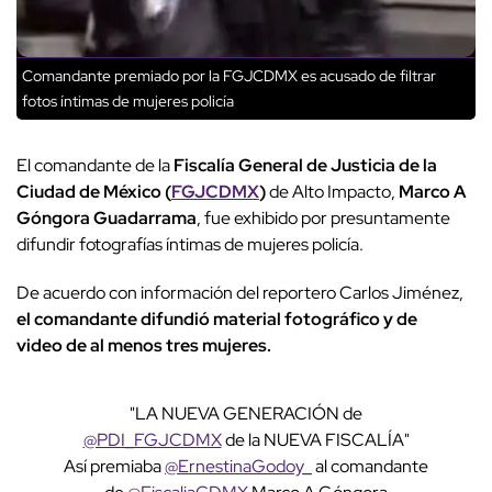
Comandante premiado por la FGJCDMX es acusado de filtrar
fotos íntimas de mujeres policía
El comandante de la
Fiscalía General de Justicia de la
Ciudad de México (
FGJCDMX
)
de Alto Impacto,
Marco A
Góngora Guadarrama
, fue exhibido por presuntamente
difundir fotografías íntimas de mujeres policía.
De acuerdo con información del reportero Carlos Jiménez,
el comandante difundió material fotográfico y de
video de al menos tres mujeres.
"LA NUEVA GENERACIÓN de
@PDI_FGJCDMX
de la NUEVA FISCALÍA"
Así premiaba
@ErnestinaGodoy_
al comandante