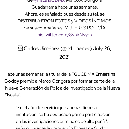
de
@FiscaliaCDMX
Marco A Góngora
Guadarrama hace unas semanas.
Ahora. es señalado pues desde su tel. se
DISTRIBUYERON FOTOS y VIDEOS ÍNTIMOS
de sus compañeras, MUJERES POLICÍA
pic.twitter.com/8ynirNvyrh
 Carlos Jiménez (@c4jimenez)
July 26,
2021
Hace unas semanas la titular de la FGJCDMX
Ernestina
Godoy
premió a Marco Góngora por formar parte de la
'Nueva Generación de Policía de Investigación de la Nueva
Fiscalía".
"En el año de servicio que apenas tiene la
institución, se ha destacado por su participación
en las investigaciones criminales de alto perfil",
señaló durante la premiación Ernestina Godoy.