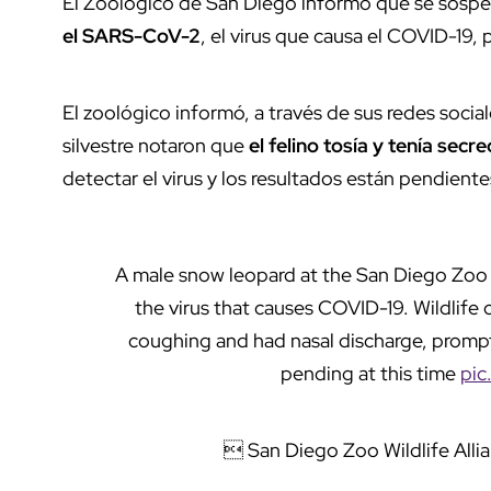
El Zoológico de San Diego informó que se sosp
el SARS-CoV-2
, el virus que causa el COVID-19,
El zoológico informó, a través de sus redes social
silvestre notaron que
el felino tosía y tenía secr
detectar el virus y los resultados están pendiente
A male snow leopard at the San Diego Zoo
the virus that causes COVID-19. Wildlife 
coughing and had nasal discharge, prompti
pending at this time
pi
 San Diego Zoo Wildlife All