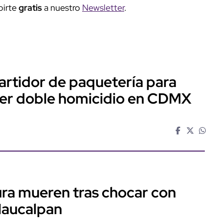
birte
gratis
a nuestro
Newsletter
.
artidor de paquetería para
ter doble homicidio en CDMX
ra mueren tras chocar con
Naucalpan