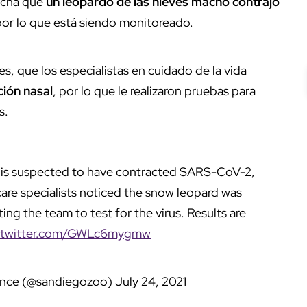
echa que
un leopardo de las nieves macho contrajo
 por lo que está siendo monitoreado.
es, que los especialistas en cuidado de la vida
eción nasal
, por lo que le realizaron pruebas para
s.
 is suspected to have contracted SARS-CoV-2,
care specialists noticed the snow leopard was
ng the team to test for the virus. Results are
c.twitter.com/GWLc6mygmw
iance (@sandiegozoo)
July 24, 2021