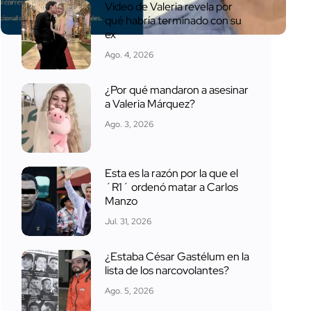
Video de Valeria revela por
qué habría terminado con su
ex
Ago. 4, 2026
¿Por qué mandaron a asesinar
a Valeria Márquez?
Ago. 3, 2026
Esta es la razón por la que el
´R1´ ordenó matar a Carlos
Manzo
Jul. 31, 2026
¿Estaba César Gastélum en la
lista de los narcovolantes?
Ago. 5, 2026