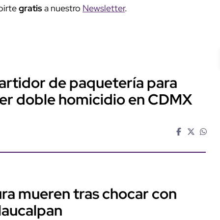
birte
gratis
a nuestro
Newsletter
.
artidor de paquetería para
ter doble homicidio en CDMX
ra mueren tras chocar con
Naucalpan