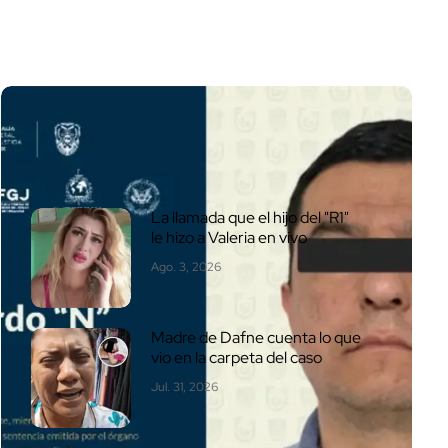
Las + Leídas
La llamada que el hijo del "R1"
le hizo a Valeria en vivo
Ago. 3, 2026
Madre de Dafne cuenta lo que
vio en la carpeta del caso
Jul. 31, 2026