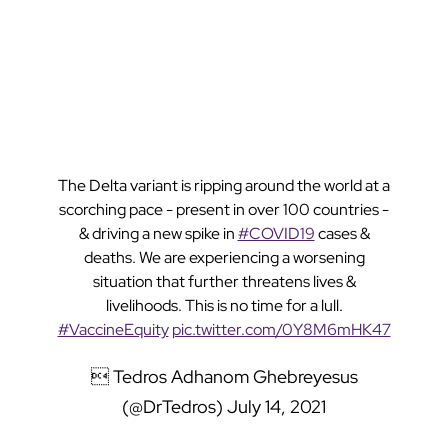
The Delta variant is ripping around the world at a
scorching pace - present in over 100 countries -
& driving a new spike in
#COVID19
cases &
deaths. We are experiencing a worsening
situation that further threatens lives &
livelihoods. This is no time for a lull.
#VaccineEquity
pic.twitter.com/0Y8M6mHK47
 Tedros Adhanom Ghebreyesus
(@DrTedros)
July 14, 2021