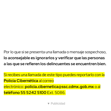
Por lo que si se presenta una llamada o mensaje sospechoso,
lo aconsejable es ignorarlos y verificar que las personas
a las que se refieren los delincuentes se encuentren bien.
Si recibes una llamada de este tipo puedes reportarlo con la
Policía Cibernética
al correo
electrónico:
policia.cibernetica@ssc.cdmx.gob.mx
o al
teléfono 55 5242 5100
Ext. 5086.
▼ Publicidad