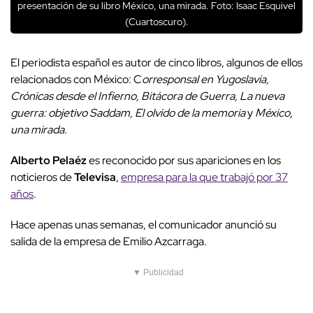
presentación de su libro México, una mirada. Foto: Isaac Esquivel
(Cuartoscuro).
El periodista español es autor de cinco libros, algunos de ellos
relacionados con México: C
orresponsal en Yugoslavia,
Crónicas desde el Infierno, Bitácora de Guerra, La nueva
guerra: objetivo Saddam, El olvido de la memoria
y
México,
una mirada
.
Alberto Pelaéz
es reconocido por sus apariciones en los
noticieros de
Televisa
,
empresa para la que trabajó por 37
años
.
Hace apenas unas semanas, el comunicador anunció su
salida de la empresa de Emilio Azcarraga.
▼ Publicidad