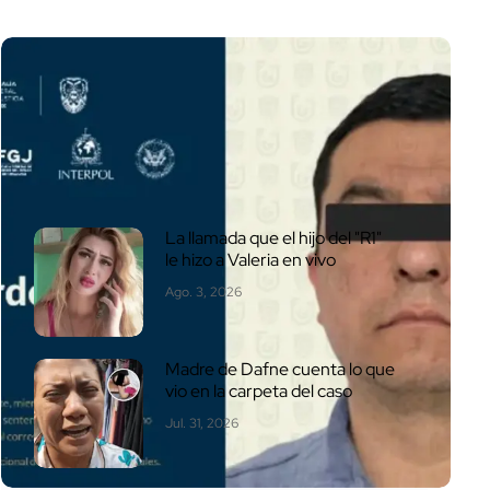
Las + Leídas
La llamada que el hijo del "R1"
le hizo a Valeria en vivo
Ago. 3, 2026
Madre de Dafne cuenta lo que
vio en la carpeta del caso
Jul. 31, 2026