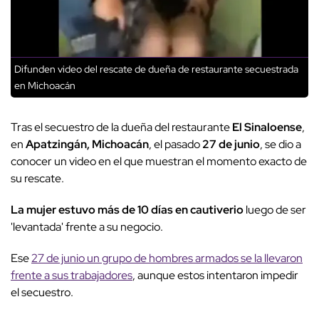
Difunden video del rescate de dueña de restaurante secuestrada
en Michoacán
Tras el secuestro de la dueña del restaurante
El Sinaloense
,
en
Apatzingán, Michoacán
, el pasado
27 de junio
, se dio a
conocer un video en el que muestran el momento exacto de
su rescate.
La mujer estuvo más de 10 días en cautiverio
luego de ser
'levantada' frente a su negocio.
Ese
27 de junio un grupo de hombres armados se la llevaron
frente a sus trabajadores
, aunque estos intentaron impedir
el secuestro.