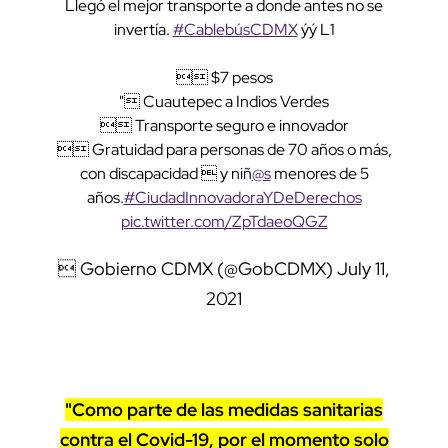
Llegó el mejor transporte a donde antes no se
invertía.
#CablebúsCDMX
ýý L1
 $7 pesos
" Cuautepec a Indios Verdes
 Transporte seguro e innovador
 Gratuidad para personas de 70 años o más,
con discapacidad  y niñ
@s
menores de 5
años.
#CiudadInnovadoraYDeDerechos
pic.twitter.com/ZpTdaeoQGZ
 Gobierno CDMX (@GobCDMX)
July 11,
2021
"Como parte de las medidas sanitarias
contra el Covid-19, por el momento solo