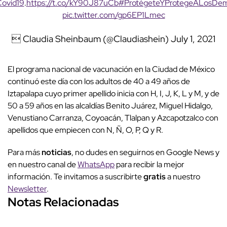
ovid19
.
https://t.co/kY90J87uCb
#ProtégeteYProtegeALosDe
pic.twitter.com/gp6EP1Lmec
 Claudia Sheinbaum (@Claudiashein)
July 1, 2021
El programa nacional de vacunación en la Ciudad de México
continuó este día con los adultos de 40 a 49 años de
Iztapalapa cuyo primer apellido inicia con H, I, J, K, L y M, y de
50 a 59 años en las alcaldías Benito Juárez, Miguel Hidalgo,
Venustiano Carranza, Coyoacán, Tlalpan y Azcapotzalco con
apellidos que empiecen con N, Ñ, O, P, Q y R.
Para más
noticias
, no dudes en seguirnos en Google News y
en nuestro canal de
WhatsApp
para recibir la mejor
información. Te invitamos a suscribirte
gratis
a nuestro
Newsletter
.
Notas Relacionadas